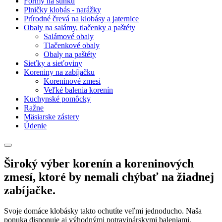
Formy na šunku
Plničky klobás - narážky
Prírodné črevá na klobásy a jaternice
Obaly na salámy, tlačenky a paštéty
Salámové obaly
Tlačenkové obaly
Obaly na paštéty
Sieťky a sieťoviny
Koreniny na zabíjačku
Koreninové zmesi
Veľké balenia korenín
Kuchynské pomôcky
Ražne
Mäsiarske zástery
Údenie
Široký výber korenín a koreninových
zmesí, ktoré by nemali chýbať na žiadnej
zabíjačke.
Svoje domáce klobásky takto ochutíte veľmi jednoducho. Naša
ponuka disponuje aj výhodnými potravinárskymi baleniami.