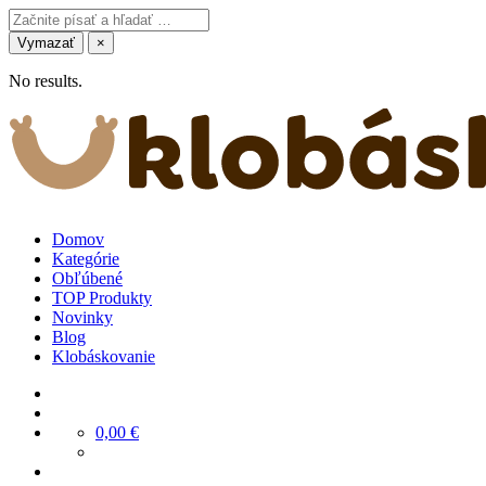
Vymazať
×
No results.
Domov
Kategórie
Obľúbené
TOP Produkty
Novinky
Blog
Klobáskovanie
0,00
€