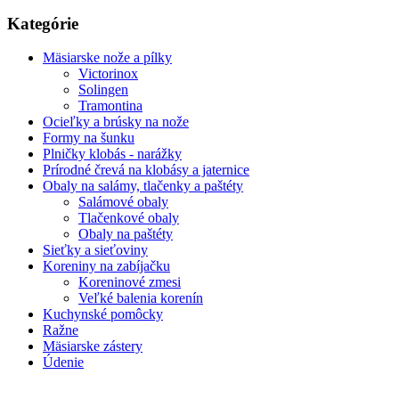
Kategórie
Mäsiarske nože a pílky
Victorinox
Solingen
Tramontina
Ocieľky a brúsky na nože
Formy na šunku
Plničky klobás - narážky
Prírodné črevá na klobásy a jaternice
Obaly na salámy, tlačenky a paštéty
Salámové obaly
Tlačenkové obaly
Obaly na paštéty
Sieťky a sieťoviny
Koreniny na zabíjačku
Koreninové zmesi
Veľké balenia korenín
Kuchynské pomôcky
Ražne
Mäsiarske zástery
Údenie