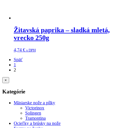
Žitavská paprika – sladká mletá,
vrecko 250g
4,74
€
s DPH
Späť
1
2
×
Kategórie
Mäsiarske nože a pílky
Victorinox
Solingen
Tramontina
Ocieľky a brúsky na nože