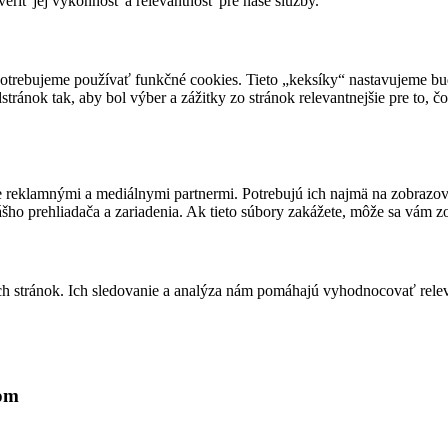
veriť jej výkonnosť a relevantnosť pre naše služby.
potrebujeme používať funkčné cookies. Tieto „keksíky“ nastavujeme b
stránok tak, aby bol výber a zážitky zo stránok relevantnejšie pre to, č
e reklamnými a mediálnymi partnermi. Potrebujú ich najmä na zobrazova
šho prehliadača a zariadenia. Ak tieto súbory zakážete, môže sa vám z
ch stránok. Ich sledovanie a analýza nám pomáhajú vyhodnocovať relev
lom