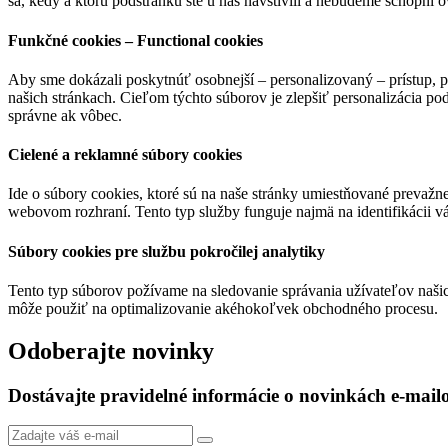
sa, kedy a ktorú podstránku ste u nás navštívili a nebudeme schopní o
Funkčné cookies – Functional cookies
Aby sme dokázali poskytnúť osobnejší – personalizovaný – prístup, 
našich stránkach. Cieľom týchto súborov je zlepšiť personalizácia pod
správne ak vôbec.
Cielené a reklamné súbory cookies
Ide o súbory cookies, ktoré sú na naše stránky umiestňované prevažn
webovom rozhraní. Tento typ služby funguje najmä na identifikácii vá
Súbory cookies pre službu pokročilej analytiky
Tento typ súborov požívame na sledovanie správania užívateľov naši
môže použiť na optimalizovanie akéhokoľvek obchodného procesu.
Odoberajte novinky
Dostávajte pravidelné informácie o novinkách e-mai