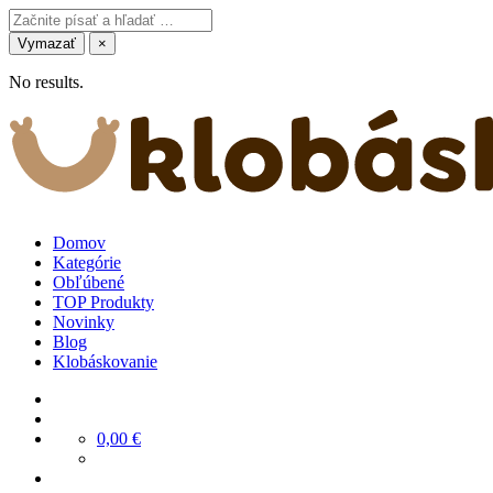
Vymazať
×
No results.
Domov
Kategórie
Obľúbené
TOP Produkty
Novinky
Blog
Klobáskovanie
0,00
€