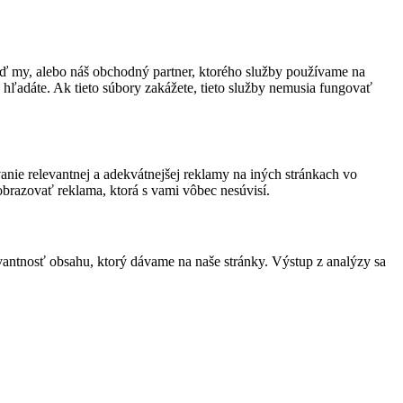
uď my, alebo náš obchodný partner, ktorého služby používame na
o hľadáte. Ak tieto súbory zakážete, tieto služby nemusia fungovať
nie relevantnej a adekvátnejšej reklamy na iných stránkach vo
obrazovať reklama, ktorá s vami vôbec nesúvisí.
antnosť obsahu, ktorý dávame na naše stránky. Výstup z analýzy sa