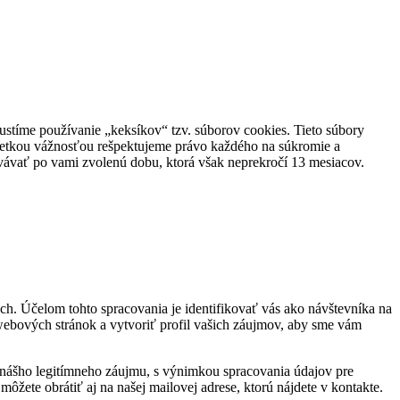
pustíme používanie „keksíkov“ tzv. súborov cookies. Tieto súbory
o všetkou vážnosťou rešpektujeme právo každého na súkromie a
vávať po vami zvolenú dobu, ktorá však neprekročí 13 mesiacov.
h. Účelom tohto spracovania je identifikovať vás ako návštevníka na
webových stránok a vytvoriť profil vašich záujmov, aby sme vám
y nášho legitímneho záujmu, s výnimkou spracovania údajov pre
žete obrátiť aj na našej mailovej adrese, ktorú nájdete v kontakte.