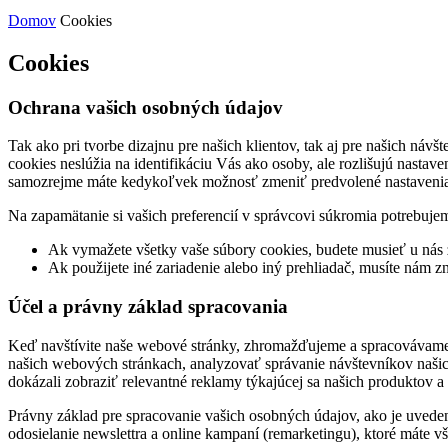
Domov
Cookies
Cookies
Ochrana vašich osobných údajov
Tak ako pri tvorbe dizajnu pre našich klientov, tak aj pre našich ná
cookies neslúžia na identifikáciu Vás ako osoby, ale rozlišujú nasta
samozrejme máte kedykoľvek možnosť zmeniť predvolené nastavenia a
Na zapamätanie si vašich preferencií v správcovi súkromia potrebujem
Ak vymažete všetky vaše súbory cookies, budete musieť u nás
Ak použijete iné zariadenie alebo iný prehliadač, musíte nám 
Účel a právny základ spracovania
Keď navštívite naše webové stránky, zhromažďujeme a spracovávame v
našich webových stránkach, analyzovať správanie návštevníkov našic
dokázali zobraziť relevantné reklamy týkajúcej sa našich produktov a
Právny základ pre spracovanie vašich osobných údajov, ako je uveden
odosielanie newslettra a online kampaní (remarketingu), ktoré máte v