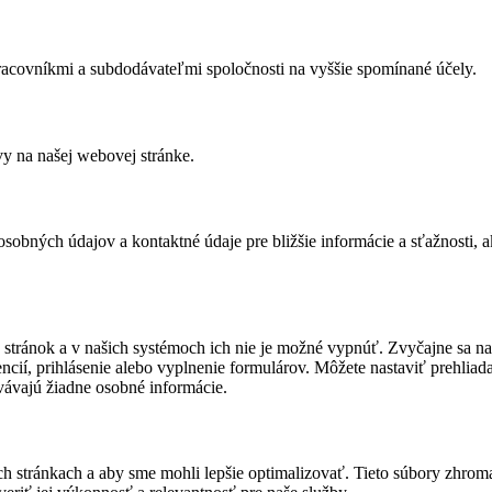
racovníkmi a subdodávateľmi spoločnosti na vyššie spomínané účely.
y na našej webovej stránke.
osobných údajov a kontaktné údaje pre bližšie informácie a sťažnosti, a
tránok a v našich systémoch ich nie je možné vypnúť. Zvyčajne sa nast
cií, prihlásenie alebo vyplnenie formulárov. Môžete nastaviť prehliadač
vávajú žiadne osobné informácie.
ch stránkach a aby sme mohli lepšie optimalizovať. Tieto súbory zhro