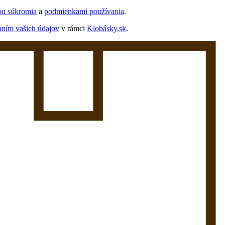
ou súkromia
a
podmienkami používania
.
aním vašich údajov
v rámci
Klobásky.sk
.