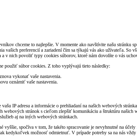
vštevníkov chceme to najlepšie. V momente ako navštívite našu stránku s
venia vašich preferencií a zariadení čím sa týkajú vás ako užívateľa. S
 v nich povoliť typy cookies súborov, ktoré nám dovolíte o vás ucho
e použiť súbor cookies. Z toho vyplývajú tieto následky:
 znova vykonať vaše nastavenia.
znovu oznámiť vaše nastavenia.
ašu IP adresu a informácie o prehliadaní na našich webových stránkac
h webových stránok s cieľom zlepšiť komunikáciu a štruktúru našich 
 služieb aj na iných webových stránkach.
é vyššie, spočíva v tom, že takéto spracovanie je nevyhnutné na účel
šak kedykoľvek možnosť odmietnuť. V prípade potreby sa na nás vždy mô