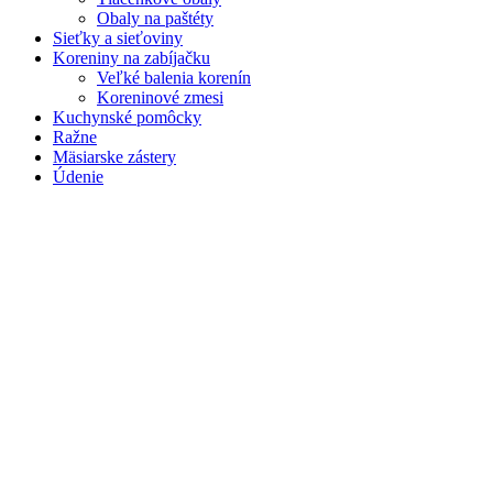
Obaly na paštéty
Sieťky a sieťoviny
Koreniny na zabíjačku
Veľké balenia korenín
Koreninové zmesi
Kuchynské pomôcky
Ražne
Mäsiarske zástery
Údenie