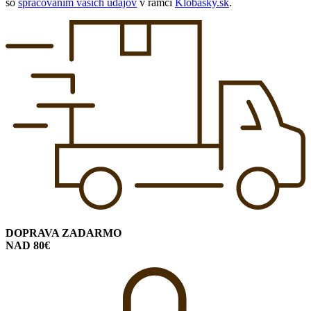
so
spracovaním vašich údajov
v rámci
Klobásky.sk
.
DOPRAVA ZADARMO
NAD 80€