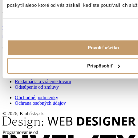
Z NEMECKA
poskytli alebo ktoré od vás získali, keď ste používali ich služ
Osobný odber
Dobronivská cesta č.6
96001 Zvolen
od 9:00 do 14:00
Povoliť všetko
Objednávky
+421 918 666 377
sklad.zvolen@maspoma.sk
Prispôsobiť
Doprava a platba
Reklamácia a vrátenie tovaru
Odstúpenie od zmluvy
Obchodné podmienky
Ochrana osobných údajov
© 2026, Klobásky.sk
Programovanie od