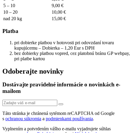
5 – 10
9,00 €
10 – 20
10,00 €
nad 20 kg
15,00 €
Platba
pri dobierke platbou v hotovosti pri odovzdaní tovaru
kupujúcemu – Dobierka – 1,20 Eur s DPH
bez dobierky platbou vopred, cez platobnú bránu GP webpay,
pri platbe kartou
Odoberajte novinky
Dostávajte pravidelné informácie o novinkách e-
mailom
Táto stránka je chránená sytémom reCAPTCHA od Google
s
ochranou súkromia
a
podmienkami používania
.
Vyplnením a potvrdením vášho e-mailu vyjadrujete súhlas