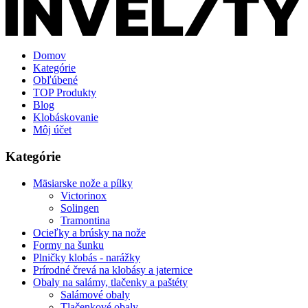
Domov
Kategórie
Obľúbené
TOP Produkty
Blog
Klobáskovanie
Môj účet
Kategórie
Mäsiarske nože a pílky
Victorinox
Solingen
Tramontina
Ocieľky a brúsky na nože
Formy na šunku
Plničky klobás - narážky
Prírodné črevá na klobásy a jaternice
Obaly na salámy, tlačenky a paštéty
Salámové obaly
Tlačenkové obaly