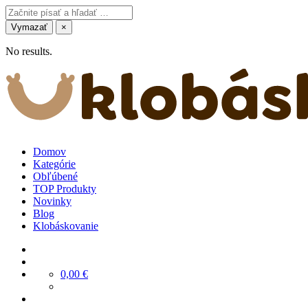
Vymazať
×
No results.
Domov
Kategórie
Obľúbené
TOP Produkty
Novinky
Blog
Klobáskovanie
0,00
€