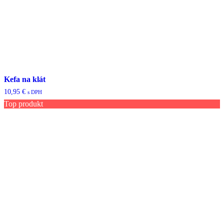
Kefa na klát
10,95
€
s DPH
Top produkt