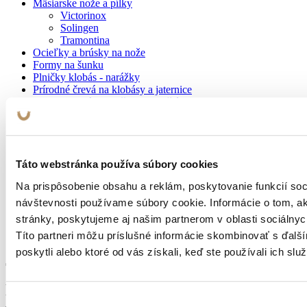
Mäsiarske nože a pílky
Victorinox
Solingen
Tramontina
Ocieľky a brúsky na nože
Formy na šunku
Plničky klobás - narážky
Prírodné črevá na klobásy a jaternice
Obaly na salámy, tlačenky a paštéty
Salámové obaly
Tlačenkové obaly
Obaly na paštéty
Sieťky a sieťoviny
Koreniny na zabíjačku
Táto webstránka používa súbory cookies
Koreninové zmesi
Na prispôsobenie obsahu a reklám, poskytovanie funkcií soc
Veľké balenia korenín
Kuchynské pomôcky
návštevnosti používame súbory cookie. Informácie o tom, 
Ražne
stránky, poskytujeme aj našim partnerom v oblasti sociálnych
Mäsiarske zástery
Títo partneri môžu príslušné informácie skombinovať s ďalší
Údenie
poskytli alebo ktoré od vás získali, keď ste používali ich služ
Dobrá kuchyňa znamená kvalitné