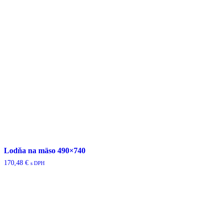
Lodňa na mäso 490×740
170,48
€
s DPH