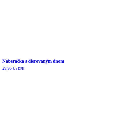
Naberačka s dierovaným dnom
29,96
€
s DPH