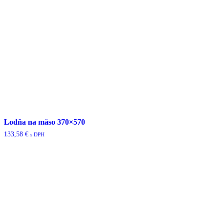
Lodňa na mäso 370×570
133,58
€
s DPH