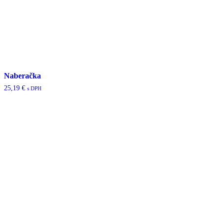
Naberačka
25,19
€
s DPH