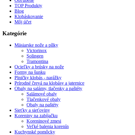
Obľúbené
TOP Produkty
Blog
Klobáskovanie
Môj účet
Kategórie
Mäsiarske nože a pílky
Victorinox
Solingen
Tramontina
Ocieľky a brúsky na nože
Formy na šunku
Plničky klobás - narážky
Prírodné črevá na klobásy a jaternice
Obaly na salámy, tlačenky a paštéty
Salámové obaly
Tlačenkové obaly
Obaly na paštéty
Sieťky a sieťoviny
Koreniny na zabíjačku
Koreninové zmesi
Veľké balenia korenín
Kuchynské pomôcky