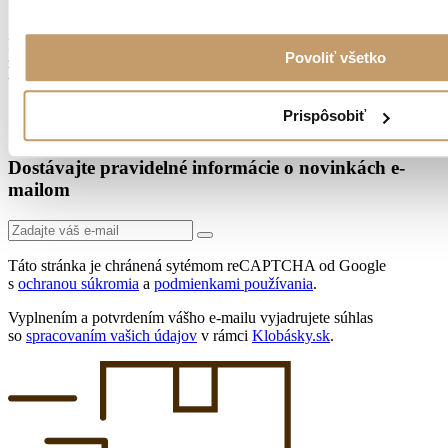
vybavenie.
Kvalitné kuchynské pomôcky vám uľahčia prácu s mäsom či už pri
Povoliť všetko
zabíjačke alebo aj v bežnom živote. Vyberte si z našej ponuky
vysoko odolných nerezových či drevených kuchynských pomôcok.
Prispôsobiť
Odoberajte novinky
Dostávajte pravidelné informácie o novinkách e-
mailom
Táto stránka je chránená sytémom reCAPTCHA od Google
s
ochranou súkromia
a
podmienkami používania
.
Vyplnením a potvrdením vášho e-mailu vyjadrujete súhlas
so
spracovaním vašich údajov
v rámci
Klobásky.sk
.