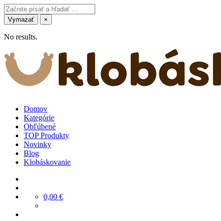
Vymazať
×
No results.
Domov
Kategórie
Obľúbené
TOP Produkty
Novinky
Blog
Klobáskovanie
0,00
€