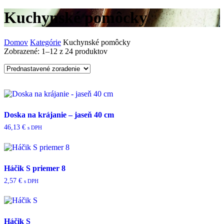
Kuchynské pomôcky
Domov
Kategórie
Kuchynské pomôcky
Zobrazené:
1–12 z 24 produktov
Doska na krájanie – jaseň 40 cm
46,13
€
s DPH
Háčik S priemer 8
2,57
€
s DPH
Háčik S