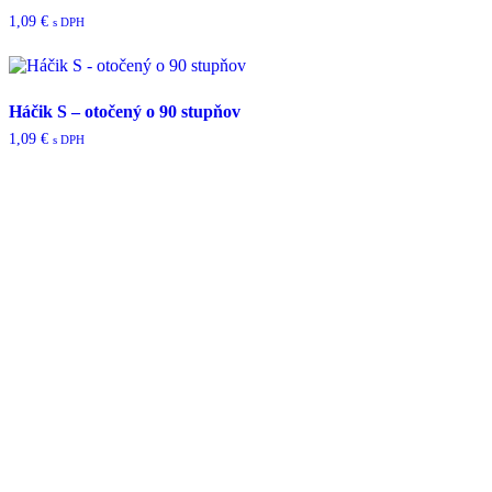
1,09
€
s DPH
Háčik S – otočený o 90 stupňov
1,09
€
s DPH