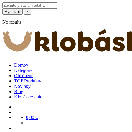
Vymazať
×
No results.
Domov
Kategórie
Obľúbené
TOP Produkty
Novinky
Blog
Klobáskovanie
0,00
€