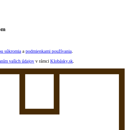
lom
ou súkromia
a
podmienkami používania
.
aním vašich údajov
v rámci
Klobásky.sk
.