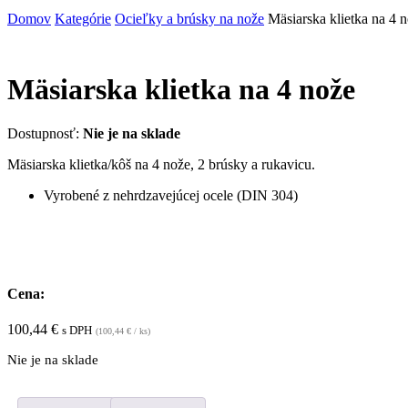
Domov
Kategórie
Ocieľky a brúsky na nože
Mäsiarska klietka na 4 
Mäsiarska klietka na 4 nože
Dostupnosť:
Nie je na sklade
Mäsiarska klietka/kôš na 4 nože, 2 brúsky a rukavicu.
Vyrobené z nehrdzavejúcej ocele (DIN 304)
Cena:
100,44
€
s DPH
(
100,44
€
/ ks)
Nie je na sklade