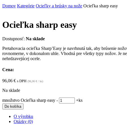
Domov
Kategórie
Ocieľky a brúsky na nože
Ocieľka sharp easy
Ocieľka sharp easy
Dostupnosť:
Na sklade
Pretahovacia ocieľka Sharp’Easy je navrhnutá tak, aby brúsenie nožo
rovnomerne, v dokonalom uhle. Vhodná pre všetky typy nožov. Je nenár
nehrdzavejúcej ocele.
Cena:
96,06
€
s DPH
(
96,06
€
/ ks)
Na sklade
množstvo Ocieľka sharp easy
-
+
ks
Do košíka
O výrobku
Otázky (0)