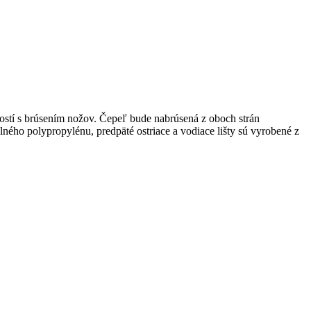
ností s brúsením nožov. Čepeľ bude nabrúsená z oboch strán
ného polypropylénu, predpäté ostriace a vodiace lišty sú vyrobené z