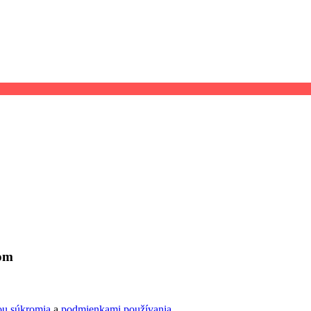
lom
ou súkromia
a
podmienkami používania
.