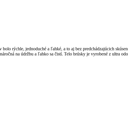
v bolo rýchle, jednoduché a ľahké, a to aj bez predchádzajúcich skúse
očná na údržbu a ľahko sa čistí. Telo brúsky je vyrobené z ultra odol