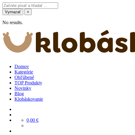
Vymazať
×
No results.
Domov
Kategórie
Obľúbené
TOP Produkty
Novinky
Blog
Klobáskovanie
0,00
€