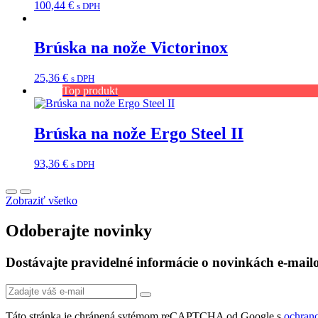
100,44
€
s DPH
Brúska na nože Victorinox
25,36
€
s DPH
Top produkt
Brúska na nože Ergo Steel II
93,36
€
s DPH
Zobraziť všetko
Odoberajte novinky
Dostávajte pravidelné informácie o novinkách e-mai
Táto stránka je chránená sytémom reCAPTCHA od Google s
ochran