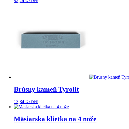
92,24
€
s DPH
Brúsny kameň Tyrolit
13,84
€
s DPH
Mäsiarska klietka na 4 nože