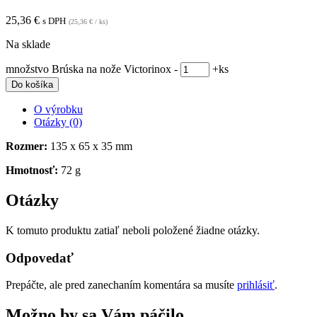
25,36
€
s DPH
(
25,36
€
/ ks)
Na sklade
množstvo Brúska na nože Victorinox
-
+
ks
Do košíka
O výrobku
Otázky (0)
Rozmer:
135 x 65 x 35 mm
Hmotnosť:
72 g
Otázky
K tomuto produktu zatiaľ neboli položené žiadne otázky.
Odpovedať
Prepáčte, ale pred zanechaním komentára sa musíte
prihlásiť
.
Možno by sa Vám páčilo…