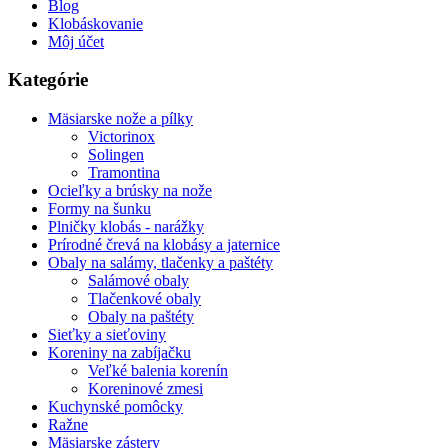
Blog
Klobáskovanie
Môj účet
Kategórie
Mäsiarske nože a pílky
Victorinox
Solingen
Tramontina
Ocieľky a brúsky na nože
Formy na šunku
Plničky klobás - narážky
Prírodné črevá na klobásy a jaternice
Obaly na salámy, tlačenky a paštéty
Salámové obaly
Tlačenkové obaly
Obaly na paštéty
Sieťky a sieťoviny
Koreniny na zabíjačku
Veľké balenia korenín
Koreninové zmesi
Kuchynské pomôcky
Ražne
Mäsiarske zástery