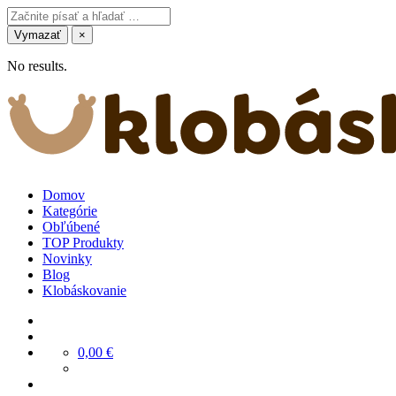
Vymazať
×
No results.
Domov
Kategórie
Obľúbené
TOP Produkty
Novinky
Blog
Klobáskovanie
0,00
€