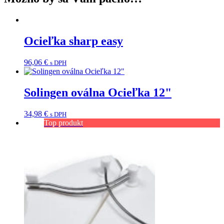
Ocieľka sharp easy
96,06
€
s DPH
Solingen oválna Ocieľka 12"
34,98
€
s DPH
Top produkt