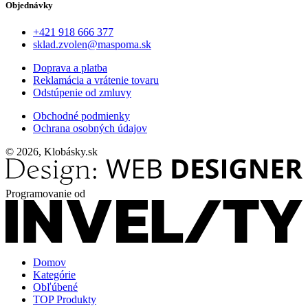
Objednávky
+421 918 666 377
sklad.zvolen@maspoma.sk
Doprava a platba
Reklamácia a vrátenie tovaru
Odstúpenie od zmluvy
Obchodné podmienky
Ochrana osobných údajov
© 2026, Klobásky.sk
Programovanie od
Domov
Kategórie
Obľúbené
TOP Produkty