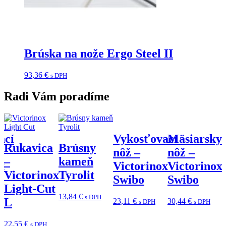
Brúska na nože Ergo Steel II
93,36
€
s DPH
Radi Vám poradíme
ací
Vykosťovací
Mäsiarsky
Rukavica
Brúsny
nôž –
nôž –
–
kameň
x
Victorinox
Victorinox
Victorinox
Tyrolit
Swibo
Swibo
Light-Cut
13,84
€
s DPH
L
23,11
€
30,44
€
3
s DPH
s DPH
22,55
€
s DPH