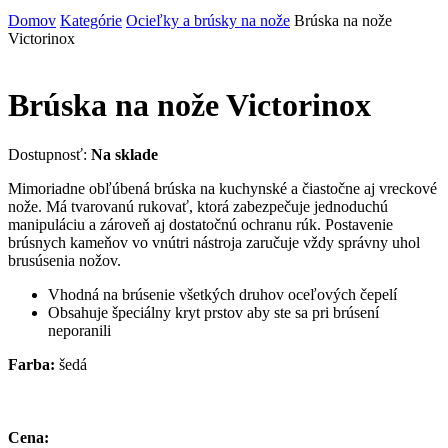
Domov
Kategórie
Ocieľky a brúsky na nože
Brúska na nože
Victorinox
Brúska na nože Victorinox
Dostupnosť:
Na sklade
Mimoriadne obľúbená brúska na kuchynské a čiastočne aj vreckové
nože. Má tvarovanú rukovať, ktorá zabezpečuje jednoduchú
manipuláciu a zároveň aj dostatočnú ochranu rúk. Postavenie
brúsnych kameňov vo vnútri nástroja zaručuje vždy správny uhol
brusúsenia nožov.
Vhodná na brúsenie všetkých druhov oceľových čepelí
Obsahuje špeciálny kryt prstov aby ste sa pri brúsení
neporanili
Farba:
šedá
Cena: