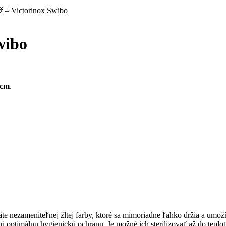
ž – Victorinox Swibo
wibo
 cm
.
e nezameniteľnej žltej farby, ktoré sa mimoriadne ľahko držia a umo
 optimálnu hygienickú ochranu. Je možné ich sterilizovať až do tepl