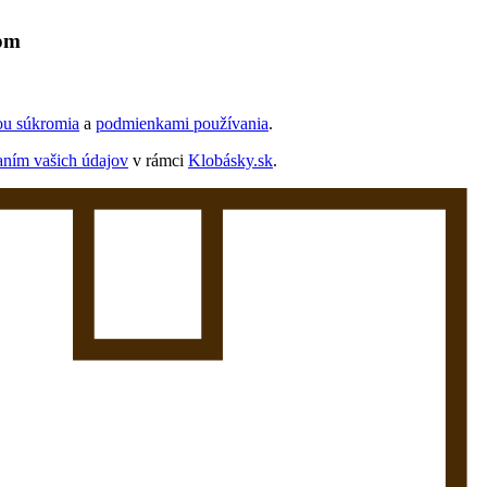
lom
ou súkromia
a
podmienkami používania
.
aním vašich údajov
v rámci
Klobásky.sk
.