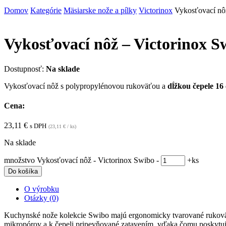
Domov
Kategórie
Mäsiarske nože a pílky
Victorinox
Vykosťovací nô
Vykosťovací nôž – Victorinox S
Dostupnosť:
Na sklade
Vykosťovací nôž s polypropylénovou rukoväťou a
dĺžkou čepele 16
Cena:
23,11
€
s DPH
(
23,11
€
/ ks)
Na sklade
množstvo Vykosťovací nôž - Victorinox Swibo
-
+
ks
Do košíka
O výrobku
Otázky (0)
Kuchynské nože kolekcie Swibo majú ergonomicky tvarované rukovät
mikropórov a k čepeli pripevňované zatavením, vďaka čomu poskytujú