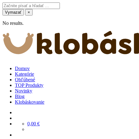
Vymazať
×
No results.
Domov
Kategórie
Obľúbené
TOP Produkty
Novinky
Blog
Klobáskovanie
0,00
€