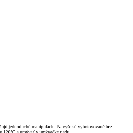
žňujú jednoduchú manipuláciu. Navyše sú vyhotovované bez
oty 120°C a umývať v umývačke riadu.