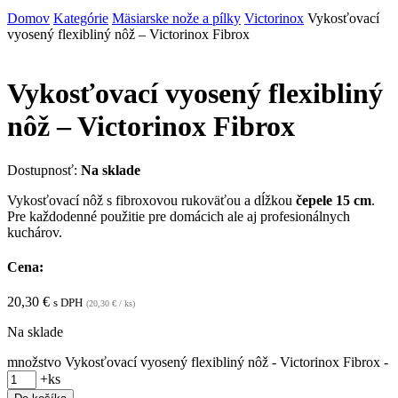
Domov
Kategórie
Mäsiarske nože a pílky
Victorinox
Vykosťovací
vyosený flexibliný nôž – Victorinox Fibrox
Vykosťovací vyosený flexibliný
nôž – Victorinox Fibrox
Dostupnosť:
Na sklade
Vykosťovací nôž s fibroxovou rukoväťou a dĺžkou
čepele 15 cm
.
Pre každodenné použitie pre domácich ale aj profesionálnych
kuchárov.
Cena:
20,30
€
s DPH
(
20,30
€
/ ks)
Na sklade
množstvo Vykosťovací vyosený flexibliný nôž - Victorinox Fibrox
-
+
ks