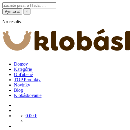
Vymazať
×
No results.
Domov
Kategórie
Obľúbené
TOP Produkty
Novinky
Blog
Klobáskovanie
0,00
€