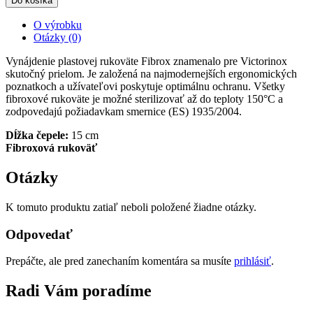
Do košíka
O výrobku
Otázky (0)
Vynájdenie plastovej rukoväte Fibrox znamenalo pre Victorinox
skutočný prielom. Je založená na najmodernejších ergonomických
poznatkoch a užívateľovi poskytuje optimálnu ochranu. Všetky
fibroxové rukoväte je možné sterilizovať až do teploty 150°C a
zodpovedajú požiadavkam smernice (ES) 1935/2004.
Dĺžka čepele:
15 cm
Fibroxová rukoväť
Otázky
K tomuto produktu zatiaľ neboli položené žiadne otázky.
Odpovedať
Prepáčte, ale pred zanechaním komentára sa musíte
prihlásiť
.
Radi Vám poradíme