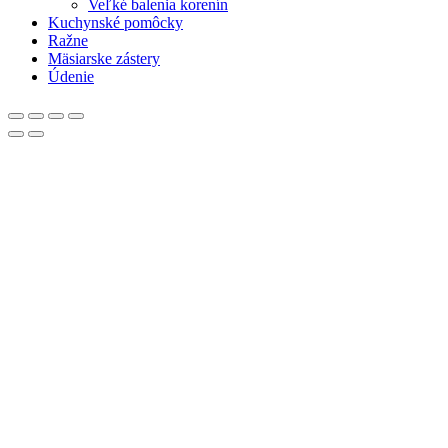
Veľké balenia korenín
Kuchynské pomôcky
Ražne
Mäsiarske zástery
Údenie