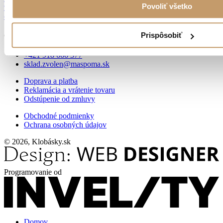
Povoliť všetko
96001 Zvolen
od 9:00 do 14:00
Prispôsobiť
Objednávky
+421 918 666 377
sklad.zvolen@maspoma.sk
Doprava a platba
Reklamácia a vrátenie tovaru
Odstúpenie od zmluvy
Obchodné podmienky
Ochrana osobných údajov
© 2026, Klobásky.sk
Programovanie od
Domov