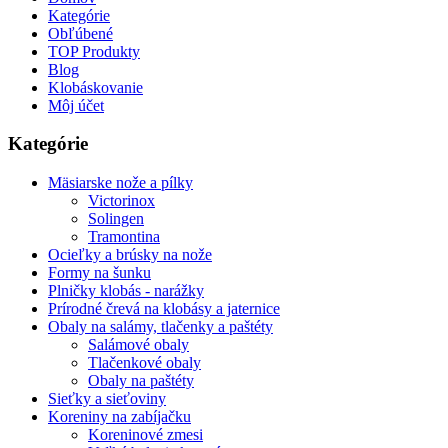
Kategórie
Obľúbené
TOP Produkty
Blog
Klobáskovanie
Môj účet
Kategórie
Mäsiarske nože a pílky
Victorinox
Solingen
Tramontina
Ocieľky a brúsky na nože
Formy na šunku
Plničky klobás - narážky
Prírodné črevá na klobásy a jaternice
Obaly na salámy, tlačenky a paštéty
Salámové obaly
Tlačenkové obaly
Obaly na paštéty
Sieťky a sieťoviny
Koreniny na zabíjačku
Koreninové zmesi