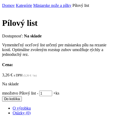
Domov
Kategórie
Mäsiarske nože a pílky
Pílový list
Pílový list
Dostupnosť:
Na sklade
Vymeniteľný oceľový list určený pre mäsiarsku pílu na rezanie
kostí. Optimálne zvoleným rozstup zubov umožňuje rýchly a
jednoduchý rez.
Cena:
3,26
€
s DPH
(
3,26
€
/ ks)
Na sklade
množstvo Pílový list
-
+
ks
Do košíka
O výrobku
Otázky (0)