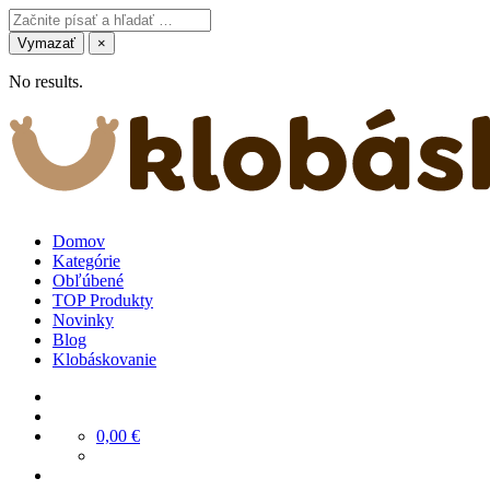
Vymazať
×
No results.
Domov
Kategórie
Obľúbené
TOP Produkty
Novinky
Blog
Klobáskovanie
0,00
€