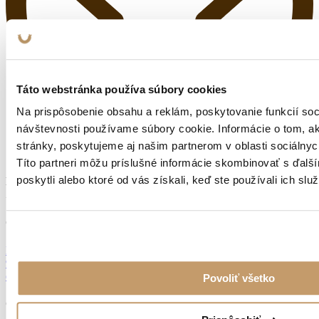
Táto webstránka používa súbory cookies
Na prispôsobenie obsahu a reklám, poskytovanie funkcií soc
návštevnosti používame súbory cookie. Informácie o tom, 
stránky, poskytujeme aj našim partnerom v oblasti sociálnych
Títo partneri môžu príslušné informácie skombinovať s ďalší
poskytli alebo ktoré od vás získali, keď ste používali ich služ
KVALITNÁ OCEĽ
Z NEMECKA
Osobný odber
Dobronivská cesta č.6
96001 Zvolen
od 9:00 do 14:00
Povoliť všetko
Objednávky