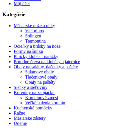
Môj účet
Kategórie
Mäsiarske nože a pílky
Victorinox
Solingen
Tramontina
Ocieľky a brúsky na nože
Formy na šunku
Plničky klobás - narážky
Prírodné črevá na klobásy a jaternice
Obaly na salámy, tlačenky a paštéty
Salámové obaly
Tlačenkové obaly
Obaly na paštéty
Sieťky a sieťoviny
Koreniny na zabíjačku
Koreninové zmesi
Veľké balenia korenín
Kuchynské pomôcky
Ražne
Mäsiarske zástery
Údenie