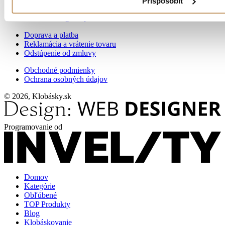
Prispôsobiť
+421 918 666 377
sklad.zvolen@maspoma.sk
Doprava a platba
Reklamácia a vrátenie tovaru
Odstúpenie od zmluvy
Obchodné podmienky
Ochrana osobných údajov
© 2026, Klobásky.sk
Programovanie od
Domov
Kategórie
Obľúbené
TOP Produkty
Blog
Klobáskovanie