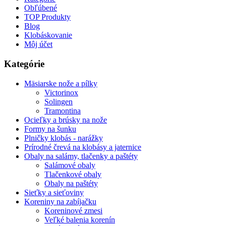
Obľúbené
TOP Produkty
Blog
Klobáskovanie
Môj účet
Kategórie
Mäsiarske nože a pílky
Victorinox
Solingen
Tramontina
Ocieľky a brúsky na nože
Formy na šunku
Plničky klobás - narážky
Prírodné črevá na klobásy a jaternice
Obaly na salámy, tlačenky a paštéty
Salámové obaly
Tlačenkové obaly
Obaly na paštéty
Sieťky a sieťoviny
Koreniny na zabíjačku
Koreninové zmesi
Veľké balenia korenín