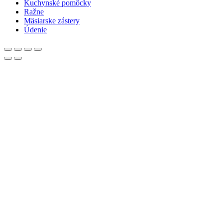
Kuchynské pomôcky
Ražne
Mäsiarske zástery
Údenie