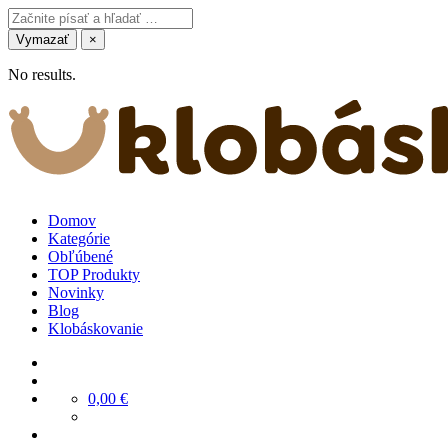
Vymazať
×
No results.
Domov
Kategórie
Obľúbené
TOP Produkty
Novinky
Blog
Klobáskovanie
0,00
€