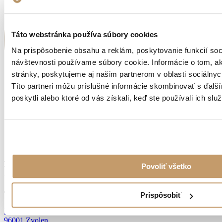
Táto webstránka používa súbory cookies
Na prispôsobenie obsahu a reklám, poskytovanie funkcií soc
návštevnosti používame súbory cookie. Informácie o tom, 
stránky, poskytujeme aj našim partnerom v oblasti sociálnych
Títo partneri môžu príslušné informácie skombinovať s ďalší
poskytli alebo ktoré od vás získali, keď ste používali ich služ
KVALITNÁ OCEĽ
Povoliť všetko
Z NEMECKA
Osobný odber
Prispôsobiť
Dobronivská cesta č.6
96001 Zvolen