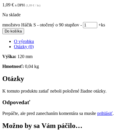
1,09
€
s DPH
(
1,09
€
/ ks)
Na sklade
množstvo Háčik S - otočený o 90 stupňov
-
+
ks
Do košíka
O výrobku
Otázky (0)
Výška:
120 mm
Hmotnosť:
0,04 kg
Otázky
K tomuto produktu zatiaľ neboli položené žiadne otázky.
Odpovedať
Prepáčte, ale pred zanechaním komentára sa musíte
prihlásiť
.
Možno by sa Vám páčilo…