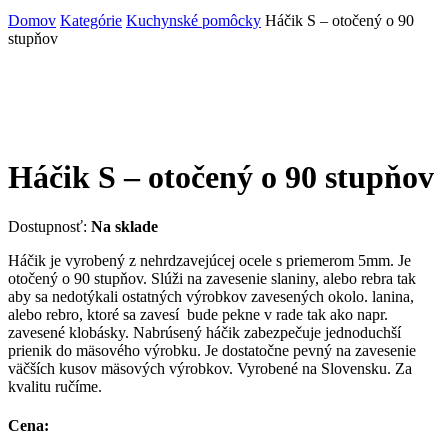
Domov
Kategórie
Kuchynské pomôcky
Háčik S – otočený o 90
stupňov
Háčik S – otočený o 90 stupňov
Dostupnosť:
Na sklade
Háčik je vyrobený z nehrdzavejúcej ocele s priemerom 5mm. Je
otočený o 90 stupňov. Slúži na zavesenie slaniny, alebo rebra tak
aby sa nedotýkali ostatných výrobkov zavesených okolo. lanina,
alebo rebro, ktoré sa zavesí bude pekne v rade tak ako napr.
zavesené klobásky. Nabrúsený háčik zabezpečuje jednoduchší
prienik do mäsového výrobku. Je dostatočne pevný na zavesenie
väčších kusov mäsových výrobkov. Vyrobené na Slovensku. Za
kvalitu ručíme.
Cena: