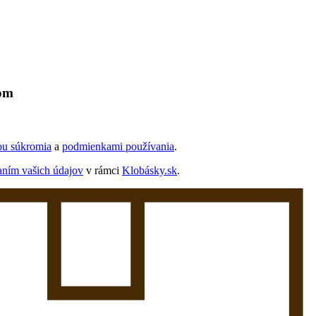
lom
ou súkromia
a
podmienkami používania
.
aním vašich údajov
v rámci
Klobásky.sk
.