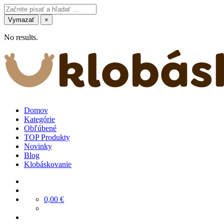
Vymazať
×
No results.
Domov
Kategórie
Obľúbené
TOP Produkty
Novinky
Blog
Klobáskovanie
0,00
€