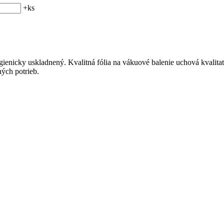
+
ks
ygienicky uskladnený. Kvalitná fólia na vákuové balenie uchová kvalit
ných potrieb.