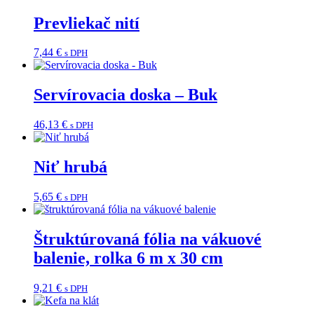
Prevliekač nití
7,44
€
s DPH
Servírovacia doska – Buk
46,13
€
s DPH
Niť hrubá
5,65
€
s DPH
Štruktúrovaná fólia na vákuové
balenie, rolka 6 m x 30 cm
9,21
€
s DPH