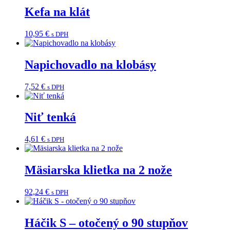
Kefa na klát
10,95
€
s DPH
Napichovadlo na klobásy
7,52
€
s DPH
Niť tenká
4,61
€
s DPH
Mäsiarska klietka na 2 nože
92,24
€
s DPH
Háčik S – otočený o 90 stupňov