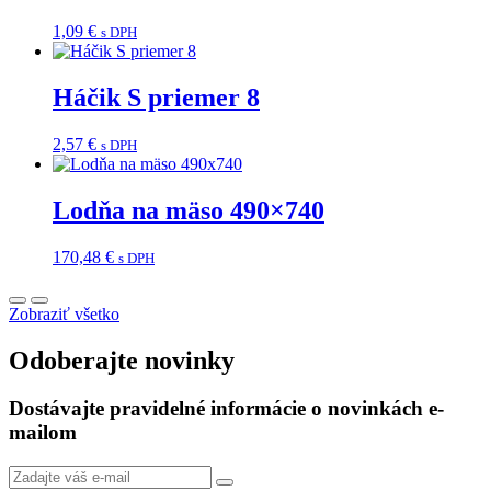
1,09
€
s DPH
Háčik S priemer 8
2,57
€
s DPH
Lodňa na mäso 490×740
170,48
€
s DPH
Zobraziť všetko
Odoberajte novinky
Dostávajte pravidelné informácie o novinkách e-
mailom