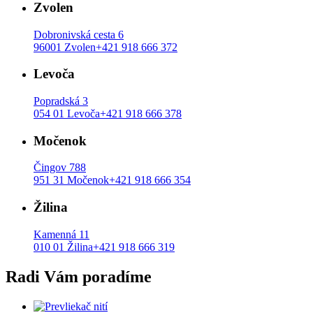
Zvolen
Dobronivská cesta 6
96001 Zvolen
+421 918 666 372
Levoča
Popradská 3
054 01 Levoča
+421 918 666 378
Močenok
Čingov 788
951 31 Močenok
+421 918 666 354
Žilina
Kamenná 11
010 01 Žilina
+421 918 666 319
Radi Vám poradíme