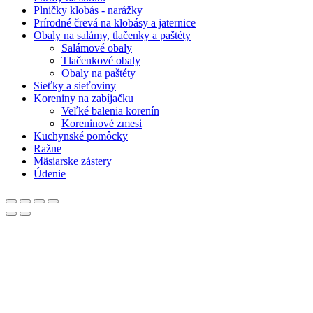
Plničky klobás - narážky
Prírodné črevá na klobásy a jaternice
Obaly na salámy, tlačenky a paštéty
Salámové obaly
Tlačenkové obaly
Obaly na paštéty
Sieťky a sieťoviny
Koreniny na zabíjačku
Veľké balenia korenín
Koreninové zmesi
Kuchynské pomôcky
Ražne
Mäsiarske zástery
Údenie