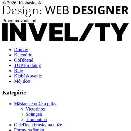
© 2026, Klobásky.sk
Programovanie od
Domov
Kategórie
Obľúbené
TOP Produkty
Blog
Klobáskovanie
Môj účet
Kategórie
Mäsiarske nože a pílky
Victorinox
Solingen
Tramontina
Ocieľky a brúsky na nože
Formy na šunku