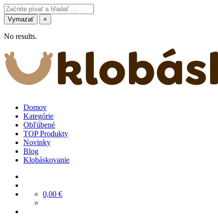
Vymazať
×
No results.
Domov
Kategórie
Obľúbené
TOP Produkty
Novinky
Blog
Klobáskovanie
0,00
€