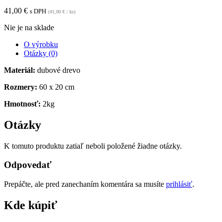
41,00
€
s DPH
(
41,00
€
/ ks)
Nie je na sklade
O výrobku
Otázky (0)
Materiál:
dubové drevo
Rozmery:
60 x 20 cm
Hmotnosť:
2kg
Otázky
K tomuto produktu zatiaľ neboli položené žiadne otázky.
Odpovedať
Prepáčte, ale pred zanechaním komentára sa musíte
prihlásiť
.
Kde kúpiť