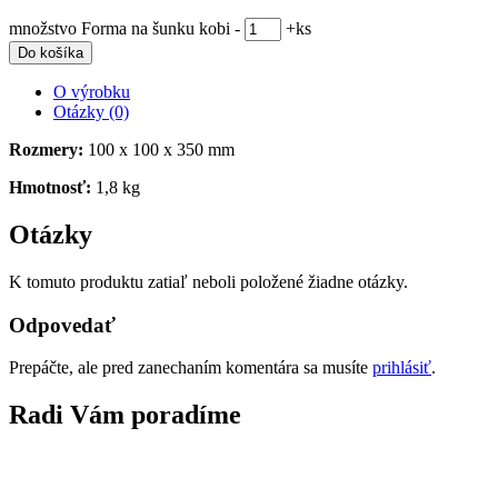
množstvo Forma na šunku kobi
-
+
ks
Do košíka
O výrobku
Otázky (0)
Rozmery:
100 x 100 x 350 mm
Hmotnosť:
1,8 kg
Otázky
K tomuto produktu zatiaľ neboli položené žiadne otázky.
Odpovedať
Prepáčte, ale pred zanechaním komentára sa musíte
prihlásiť
.
Radi Vám poradíme