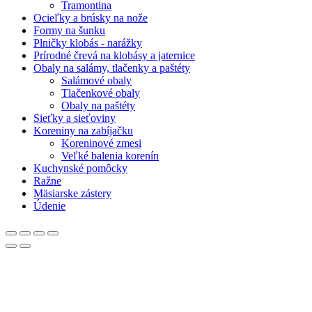
Tramontina
Ocieľky a brúsky na nože
Formy na šunku
Plničky klobás - narážky
Prírodné črevá na klobásy a jaternice
Obaly na salámy, tlačenky a paštéty
Salámové obaly
Tlačenkové obaly
Obaly na paštéty
Sieťky a sieťoviny
Koreniny na zabíjačku
Koreninové zmesi
Veľké balenia korenín
Kuchynské pomôcky
Ražne
Mäsiarske zástery
Údenie