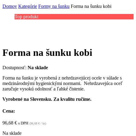
Domov
Kategórie
Formy na šunku
Forma na šunku kobi
Top produkt
Forma na šunku kobi
Dostupnosť:
Na sklade
Forma na šunku je vyrobená z nehrdzavejúcej ocele v súlade s
medzinárodnými hygienickými normami. Nehrdzavejúca oceľ
zaručuje vysokú odolnosť a ľahké čistenie.
Vyrobené na Slovensku. Za kvalitu ručíme.
Cena:
96,68
€
s DPH
(
96,68
€
/ ks)
Na sklade