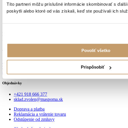
Títo partneri môžu príslušné informácie skombinovať s ďalší
poskytli alebo ktoré od vás získali, keď ste používali ich služ
KVALITNÁ OCEĽ
Z NEMECKA
Povoliť všetko
Osobný odber
Dobronivská cesta č.6
96001 Zvolen
Prispôsobiť
od 9:00 do 14:00
Objednávky
+421 918 666 377
sklad.zvolen@maspoma.sk
Doprava a platba
Reklamácia a vrátenie tovaru
Odstúpenie od zmluvy