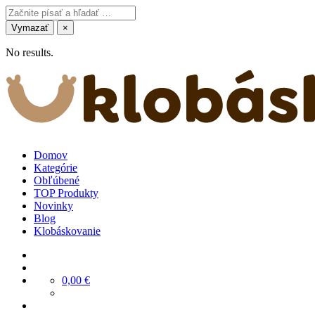
Vymazať
×
No results.
Domov
Kategórie
Obľúbené
TOP Produkty
Novinky
Blog
Klobáskovanie
0,00
€