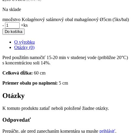
Na sklade
množstvo Kolagénový salámový obal mahagónový Ø5cm (5ks/bal)
-
+
ks
Do košíka
O výrobku
Otázky (0)
Pred použitím namočiť 15-20 min v studenej vode (približne 20°C)
s koncentráciou soli 14%.
Celková dĺžka:
60 cm
Priemer obalu po naplnení:
5 cm
Otázky
K tomuto produktu zatiaľ neboli položené žiadne otázky.
Odpovedať
Prepáčte, ale pred zanechaním komentára sa musíte
prihlásiť
.