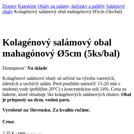
Domov
Kategórie
Obaly na salámy, tlačenky a paštéty
Salámové
obaly
Kolagénový salámový obal mahagónový Ø5cm (5ks/bal)
Kolagénový salámový obal
mahagónový Ø5cm (5ks/bal)
Dostupnosť:
Na sklade
Kolagénové salámové obaly sú určené na výrobu varených,
údených a suchých salám. Pred použitím namočiť 15-20 min v
studenej vode (približne 20°C) s koncentráciou soli 14%. Cena za
balenie, ktoré obsahuje 5ks kolagénových salámových obalov.
Obal
je priepustý na dym, vodnú paru.
Vyrobené na Slovensku. Za kvalitu ručíme.
Cena:
2,35
€
s DPH
(
0,78
€
/ m)