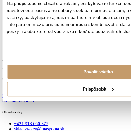
Na prispôsobenie obsahu a reklám, poskytovanie funkcií soc
návštevnosti používame súbory cookie. Informácie o tom, 
stránky, poskytujeme aj našim partnerom v oblasti sociálnych
Títo partneri môžu príslušné informácie skombinovať s ďalší
poskytli alebo ktoré od vás získali, keď ste používali ich služ
KVALITNÁ OCEĽ
Z NEMECKA
Povoliť všetko
Osobný odber
Prispôsobiť
Dobronivská cesta č.6
96001 Zvolen
od 9:00 do 14:00
Objednávky
+421 918 666 377
sklad.zvolen@maspoma.sk