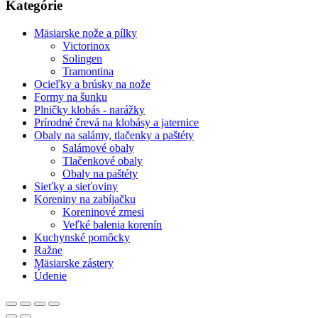
Kategórie
Mäsiarske nože a pílky
Victorinox
Solingen
Tramontina
Ocieľky a brúsky na nože
Formy na šunku
Plničky klobás - narážky
Prírodné črevá na klobásy a jaternice
Obaly na salámy, tlačenky a paštéty
Salámové obaly
Tlačenkové obaly
Obaly na paštéty
Sieťky a sieťoviny
Koreniny na zabíjačku
Koreninové zmesi
Veľké balenia korenín
Kuchynské pomôcky
Ražne
Mäsiarske zástery
Údenie