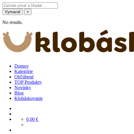
Vymazať
×
No results.
Domov
Kategórie
Obľúbené
TOP Produkty
Novinky
Blog
Klobáskovanie
0,00
€