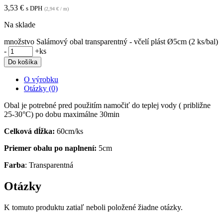
3,53
€
s DPH
(
2,94
€
/ m)
Na sklade
množstvo Salámový obal transparentný - včelí plást Ø5cm (2 ks/bal)
-
+
ks
Do košíka
O výrobku
Otázky (0)
Obal je potrebné pred použitím namočiť do teplej vody ( približne
25-30°C) po dobu maximálne 30min
Celková dĺžka:
60cm/ks
Priemer obalu po naplnení:
5cm
Farba
: Transparentná
Otázky
K tomuto produktu zatiaľ neboli položené žiadne otázky.