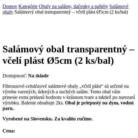
Domov
Kategórie
Obaly na salámy, tlačenky a paštéty
Salámové
obaly
Salámový obal transparentný – včelí plást Ø5cm (2 ks/bal)
Salámový obal transparentný –
včelí plást Ø5cm (2 ks/bal)
Dostupnosť:
Na sklade
Fibrousové-celulózové salámové obaly „včelí plást“ sú určené na
výrobu varených, údených a suchých salám. Tento obal vám
prinesie extra pridanú hodnotu v krásnom tvare a taktiež po narezaní
výrobku. Balenie obsahuje 2ks.
Obal je priepustý na dym, vodnú
paru.
Vyrobené na Slovensku. Za kvalitu ručíme.
Cena: