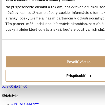
Na prispôsobenie obsahu a reklám, poskytovanie funkcií soc
návštevnosti používame súbory cookie. Informácie o tom, 
stránky, poskytujeme aj našim partnerom v oblasti sociálnych
Títo partneri môžu príslušné informácie skombinovať s ďalší
poskytli alebo ktoré od vás získali, keď ste používali ich služ
KVALITNÁ OCEĽ
Z NEMECKA
Povoliť všetko
Osobný odber
Prispôsobiť
Dobronivská cesta č.6
96001 Zvolen
od 9:00 do 14:00
Objednávky
+421 918 666 377