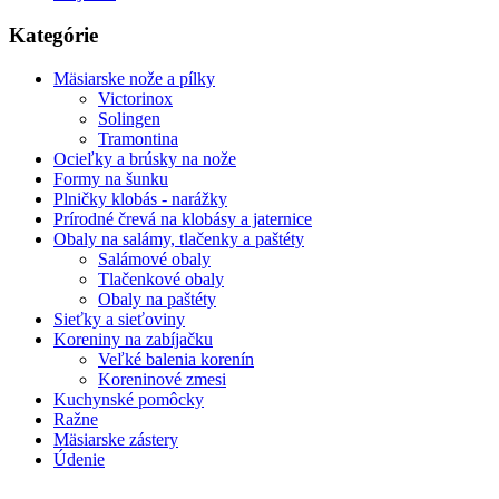
Kategórie
Mäsiarske nože a pílky
Victorinox
Solingen
Tramontina
Ocieľky a brúsky na nože
Formy na šunku
Plničky klobás - narážky
Prírodné črevá na klobásy a jaternice
Obaly na salámy, tlačenky a paštéty
Salámové obaly
Tlačenkové obaly
Obaly na paštéty
Sieťky a sieťoviny
Koreniny na zabíjačku
Veľké balenia korenín
Koreninové zmesi
Kuchynské pomôcky
Ražne
Mäsiarske zástery
Údenie