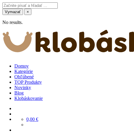
Vymazať
×
No results.
Domov
Kategórie
Obľúbené
TOP Produkty
Novinky
Blog
Klobáskovanie
0,00
€