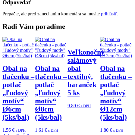
Odpovedať
Prepáčte, ale pred zanechaním komentára sa musíte
prihlásiť
.
Radi Vám poradíme
Veľkonočný
salámový
Obal na
Obal na
obal
Obal na
tlačenku –
tlačenku –
textilný,
tlačenku –
potlač
potlač
baranček
potlač
„ľudový
„ľudový
5 ks
„ľudový
motív“
motív“
motív“
9,89
€
s DPH
Ø6cm
Ø8cm
Ø12cm
(5ks/bal)
(5ks/bal)
(5ks/bal)
2
1,56
€
1,61
€
1,80
€
s DPH
s DPH
s DPH