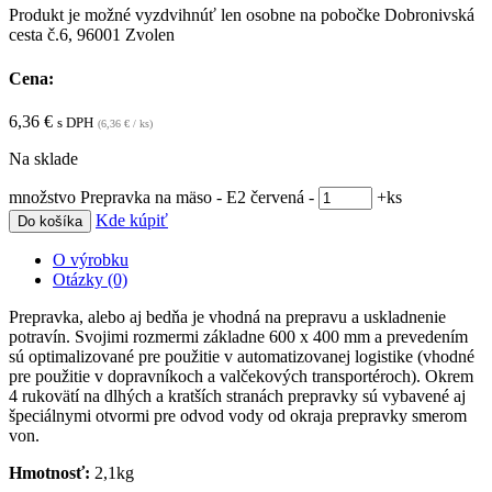
Produkt je možné vyzdvihnúť len osobne na pobočke Dobronivská
cesta č.6, 96001 Zvolen
Cena:
6,36
€
s DPH
(
6,36
€
/ ks)
Na sklade
množstvo Prepravka na mäso - E2 červená
-
+
ks
Kde kúpiť
Do košíka
O výrobku
Otázky (0)
Prepravka, alebo aj bedňa je vhodná na prepravu a uskladnenie
potravín. Svojimi rozmermi základne 600 x 400 mm a prevedením
sú optimalizované pre použitie v automatizovanej logistike (vhodné
pre použitie v dopravníkoch a valčekových transportéroch). Okrem
4 rukovätí na dlhých a kratších stranách prepravky sú vybavené aj
špeciálnymi otvormi pre odvod vody od okraja prepravky smerom
von.
Hmotnosť:
2,1kg