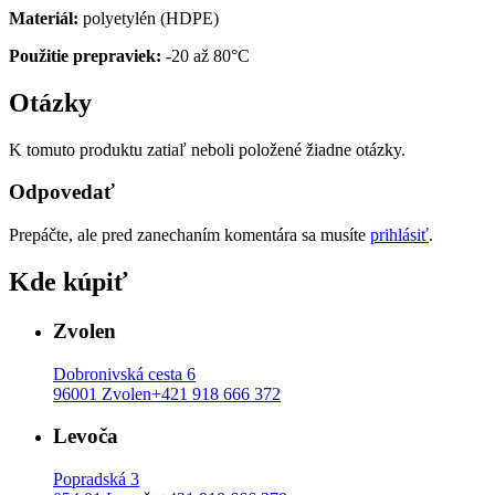
Materiál:
polyetylén (HDPE)
Použitie prepraviek:
-20 až 80°C
Otázky
K tomuto produktu zatiaľ neboli položené žiadne otázky.
Odpovedať
Prepáčte, ale pred zanechaním komentára sa musíte
prihlásiť
.
Kde kúpiť
Zvolen
Dobronivská cesta 6
96001 Zvolen
+421 918 666 372
Levoča
Popradská 3