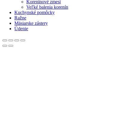
Koreninové zmesi
Veľké balenia korenín
Kuchynské pomôcky
Ražne
Mäsiarske zástery
Údenie