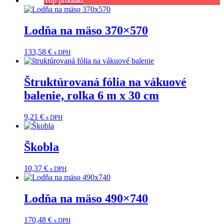
Top produkt
Lodňa na mäso 370×570
133,58
€
s DPH
Štruktúrovaná fólia na vákuové
balenie, rolka 6 m x 30 cm
9,21
€
s DPH
Škobla
10,37
€
s DPH
Lodňa na mäso 490×740
170,48
€
s DPH