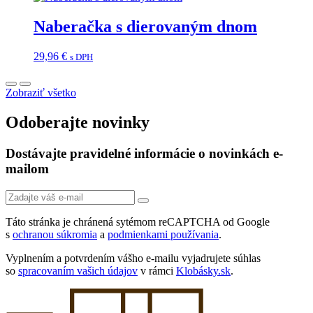
Naberačka s dierovaným dnom
29,96
€
s DPH
Zobraziť všetko
Odoberajte novinky
Dostávajte pravidelné informácie o novinkách e-
mailom
Táto stránka je chránená sytémom reCAPTCHA od Google
s
ochranou súkromia
a
podmienkami používania
.
Vyplnením a potvrdením vášho e-mailu vyjadrujete súhlas
so
spracovaním vašich údajov
v rámci
Klobásky.sk
.