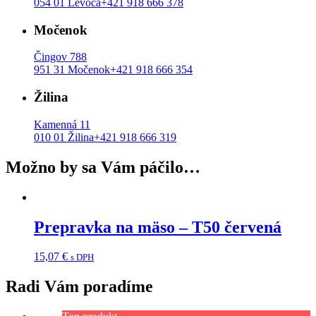
054 01 Levoča
+421 918 666 378
Močenok
Čingov 788
951 31 Močenok
+421 918 666 354
Žilina
Kamenná 11
010 01 Žilina
+421 918 666 319
Možno by sa Vám páčilo…
Prepravka na mäso – T50 červená
15,07
€
s DPH
Radi Vám poradíme