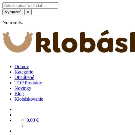
Vymazať
×
No results.
Domov
Kategórie
Obľúbené
TOP Produkty
Novinky
Blog
Klobáskovanie
0,00
€