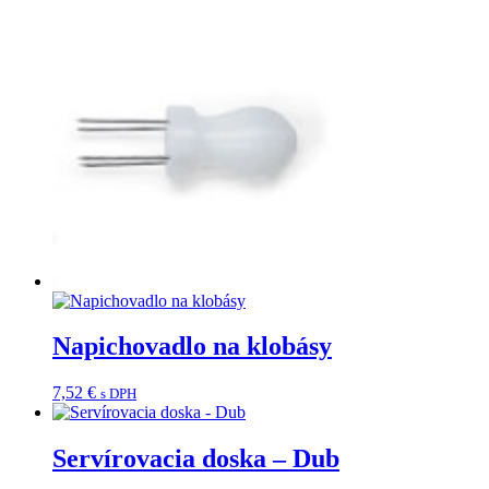
Napichovadlo na klobásy
7,52
€
s DPH
Servírovacia doska – Dub