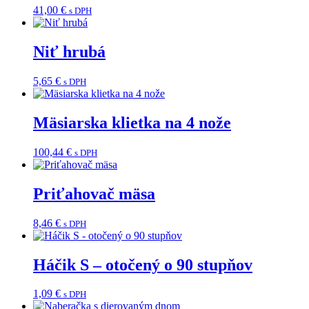
41,00
€
s DPH
Niť hrubá
5,65
€
s DPH
Mäsiarska klietka na 4 nože
100,44
€
s DPH
Priťahovač mäsa
8,46
€
s DPH
Háčik S – otočený o 90 stupňov
1,09
€
s DPH