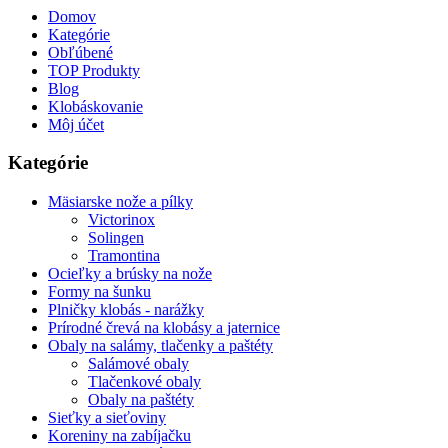
Domov
Kategórie
Obľúbené
TOP Produkty
Blog
Klobáskovanie
Môj účet
Kategórie
Mäsiarske nože a pílky
Victorinox
Solingen
Tramontina
Ocieľky a brúsky na nože
Formy na šunku
Plničky klobás - narážky
Prírodné črevá na klobásy a jaternice
Obaly na salámy, tlačenky a paštéty
Salámové obaly
Tlačenkové obaly
Obaly na paštéty
Sieťky a sieťoviny
Koreniny na zabíjačku