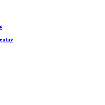
ý
entný