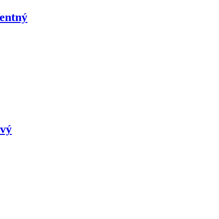
entný
ový