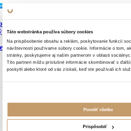
né
ový
ý
Táto webstránka používa súbory cookies
Na prispôsobenie obsahu a reklám, poskytovanie funkcií soc
entný
návštevnosti používame súbory cookie. Informácie o tom, 
stránky, poskytujeme aj našim partnerom v oblasti sociálnych
Títo partneri môžu príslušné informácie skombinovať s ďalší
poskytli alebo ktoré od vás získali, keď ste používali ich služ
Zobraziť všetko
Odoberajte novinky
Povoliť všetko
Dostávajte pravidelné informácie o novinkách e-
mailom
Prispôsobiť