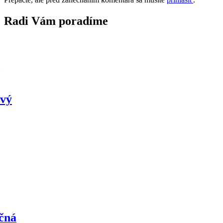
Radi Vám poradíme
ový
čná