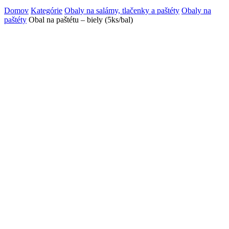
Domov
Kategórie
Obaly na salámy, tlačenky a paštéty
Obaly na
paštéty
Obal na paštétu – biely (5ks/bal)