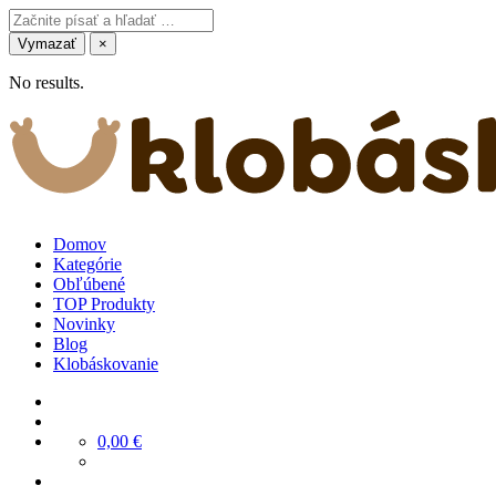
Vymazať
×
No results.
Domov
Kategórie
Obľúbené
TOP Produkty
Novinky
Blog
Klobáskovanie
0,00
€