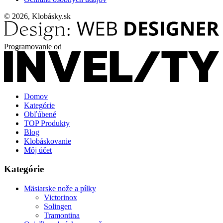
© 2026, Klobásky.sk
Programovanie od
Domov
Kategórie
Obľúbené
TOP Produkty
Blog
Klobáskovanie
Môj účet
Kategórie
Mäsiarske nože a pílky
Victorinox
Solingen
Tramontina