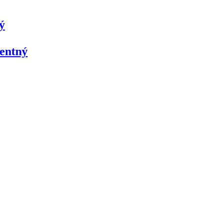
ý
entný