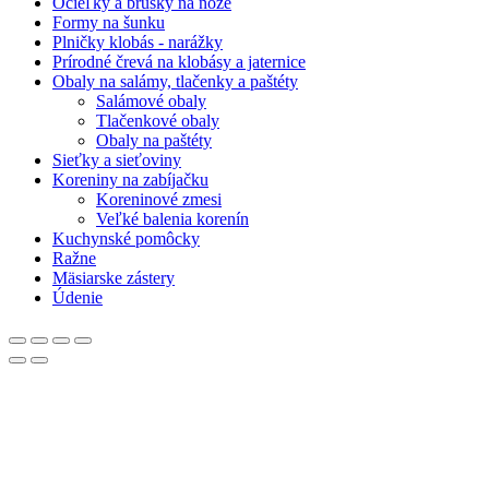
Ocieľky a brúsky na nože
Formy na šunku
Plničky klobás - narážky
Prírodné črevá na klobásy a jaternice
Obaly na salámy, tlačenky a paštéty
Salámové obaly
Tlačenkové obaly
Obaly na paštéty
Sieťky a sieťoviny
Koreniny na zabíjačku
Koreninové zmesi
Veľké balenia korenín
Kuchynské pomôcky
Ražne
Mäsiarske zástery
Údenie