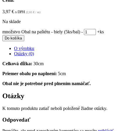
Cena:
3,97
€
s DPH
(
2,65
€
/ m)
Na sklade
množstvo Obal na paštétu - biely (5ks/bal)
-
+
ks
Do košíka
O výrobku
Otázky (0)
Celková dĺžka:
30cm
Priemer obalu po naplnení:
5cm
Obal nie je potrebné pred plnením namáčať.
Otázky
K tomuto produktu zatiaľ neboli položené žiadne otázky.
Odpovedať
Prepáčte, ale pred zanechaním komentára sa musíte
prihlásiť
.