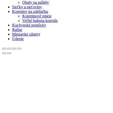
Obaly na paštéty
Sieťky a sieťoviny
Koreniny na zabíjačku
Koreninové zmesi
Veľké balenia korenín
Kuchynské pomôcky
Ražne
Mäsiarske zástery
Údenie