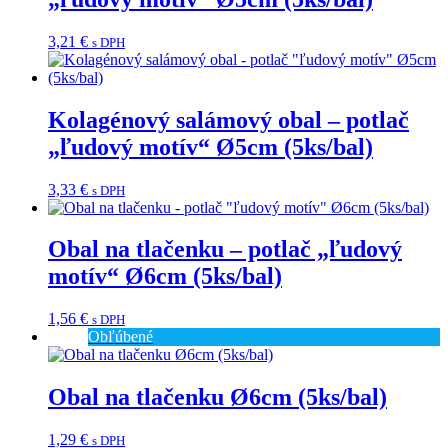
3,21
€
s DPH
Kolagénový salámový obal – potlač
„ľudový motív“ Ø5cm (5ks/bal)
3,33
€
s DPH
Obal na tlačenku – potlač „ľudový
motív“ Ø6cm (5ks/bal)
1,56
€
s DPH
Obľúbené
Obal na tlačenku Ø6cm (5ks/bal)
1,29
€
s DPH