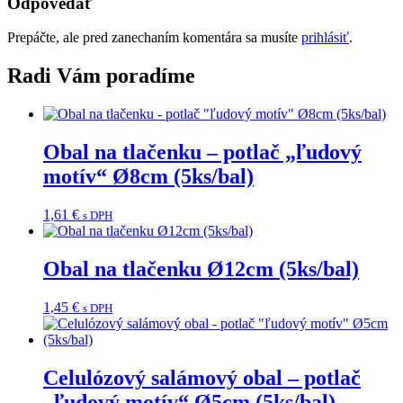
Odpovedať
Prepáčte, ale pred zanechaním komentára sa musíte
prihlásiť
.
Radi Vám poradíme
Obal na tlačenku – potlač „ľudový
motív“ Ø8cm (5ks/bal)
1,61
€
s DPH
Obal na tlačenku Ø12cm (5ks/bal)
1,45
€
s DPH
Celulózový salámový obal – potlač
„ľudový motív“ Ø5cm (5ks/bal)