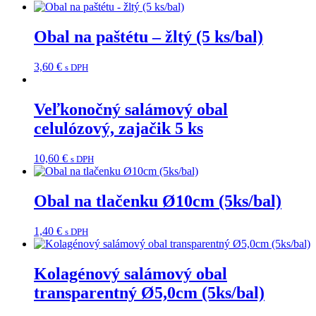
Obal na paštétu – žltý (5 ks/bal)
3,60
€
s DPH
Veľkonočný salámový obal
celulózový, zajačik 5 ks
10,60
€
s DPH
Obal na tlačenku Ø10cm (5ks/bal)
1,40
€
s DPH
Kolagénový salámový obal
transparentný Ø5,0cm (5ks/bal)