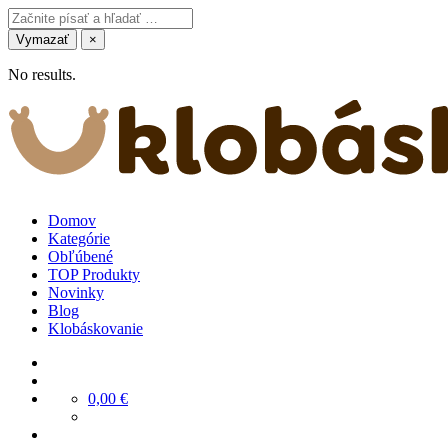
Vymazať
×
No results.
Domov
Kategórie
Obľúbené
TOP Produkty
Novinky
Blog
Klobáskovanie
0,00
€