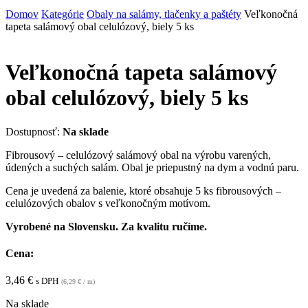
Domov
Kategórie
Obaly na salámy, tlačenky a paštéty
Veľkonočná
tapeta salámový obal celulózový, biely 5 ks
Veľkonočná tapeta salámový
obal celulózový, biely 5 ks
Dostupnosť:
Na sklade
Fibrousový – celulózový salámový obal na výrobu varených,
údených a suchých salám. Obal je priepustný na dym a vodnú paru.
Cena je uvedená za balenie, ktoré obsahuje 5 ks fibrousových –
celulózových obalov s veľkonočným motívom.
Vyrobené na Slovensku. Za kvalitu ručíme.
Cena:
3,46
€
s DPH
(
6,29
€
/ m)
Na sklade