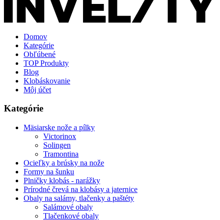
Domov
Kategórie
Obľúbené
TOP Produkty
Blog
Klobáskovanie
Môj účet
Kategórie
Mäsiarske nože a pílky
Victorinox
Solingen
Tramontina
Ocieľky a brúsky na nože
Formy na šunku
Plničky klobás - narážky
Prírodné črevá na klobásy a jaternice
Obaly na salámy, tlačenky a paštéty
Salámové obaly
Tlačenkové obaly