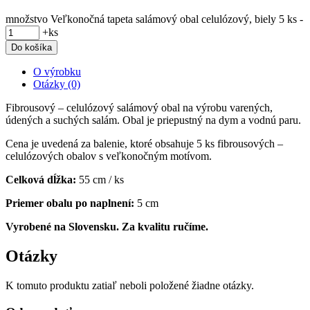
množstvo Veľkonočná tapeta salámový obal celulózový, biely 5 ks
-
+
ks
Do košíka
O výrobku
Otázky (0)
Fibrousový – celulózový salámový obal na výrobu varených,
údených a suchých salám. Obal je priepustný na dym a vodnú paru.
Cena je uvedená za balenie, ktoré obsahuje 5 ks fibrousových –
celulózových obalov s veľkonočným motívom.
Celková dĺžka:
55 cm / ks
Priemer obalu po naplnení:
5 cm
Vyrobené na Slovensku. Za kvalitu ručíme.
Otázky
K tomuto produktu zatiaľ neboli položené žiadne otázky.