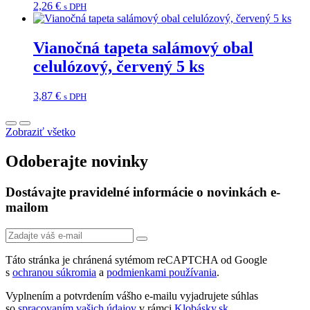
2,26
€
s DPH
Vianočná tapeta salámový obal
celulózový, červený 5 ks
3,87
€
s DPH
Zobraziť všetko
Odoberajte novinky
Dostávajte pravidelné informácie o novinkách e-
mailom
Táto stránka je chránená sytémom reCAPTCHA od Google
s
ochranou súkromia
a
podmienkami používania
.
Vyplnením a potvrdením vášho e-mailu vyjadrujete súhlas
so
spracovaním vašich údajov
v rámci
Klobásky.sk
.